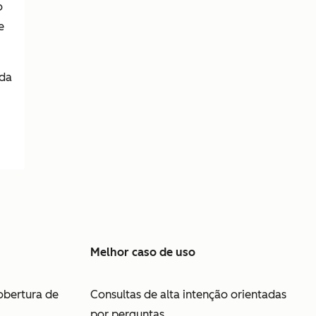
o
e
uda
Melhor caso de uso
cobertura de
Consultas de alta intenção orientadas
por perguntas