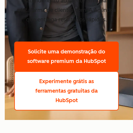
atendimento ao cliente em uma
plataforma de clientes com IA Agêntica
que entrega resultados rápidos.
Solicite uma demonstração
do
software premium da HubSpot
Experimente grátis
as
ferramentas gratuitas da
HubSpot