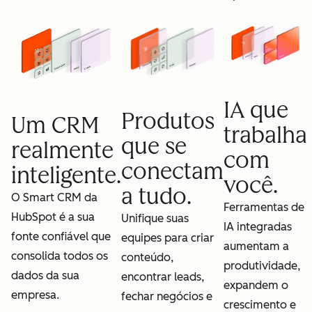
IA que
Produtos
Um CRM
trabalha
que se
realmente
com
conectam
inteligente.
você.
a tudo.
O Smart CRM da
Ferramentas de
HubSpot é a sua
Unifique suas
IA integradas
fonte confiável que
equipes para criar
aumentam a
consolida todos os
conteúdo,
produtividade,
dados da sua
encontrar leads,
expandem o
empresa.
fechar negócios e
crescimento e