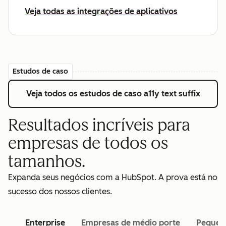
Veja todas as integrações de aplicativos
Estudos de caso
Veja todos os estudos de caso
a11y text suffix
Resultados incríveis para
empresas de todos os
tamanhos.
Expanda seus negócios com a HubSpot. A prova está no
sucesso dos nossos clientes.
Enterprise
Empresas de médio porte
Pequen