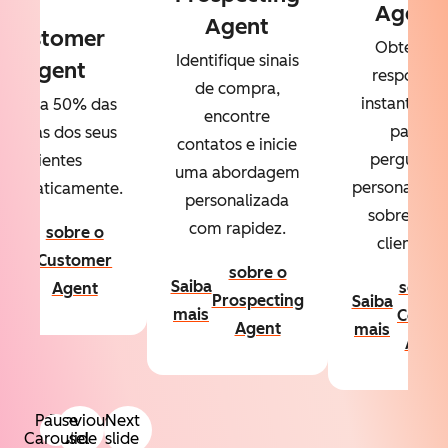
Agent
Agent
Customer
Obtenha
Identifique sinais
Agent
respostas
de compra,
instantânea
esolva 50% das
encontre
para
úvidas dos seus
contatos e inicie
perguntas
clientes
uma abordagem
personalizad
utomaticamente.
personalizada
sobre seus
com rapidez.
sobre o
clientes.
aiba
Customer
sobre o
ais
Saiba
sobre
Agent
Prospecting
Saiba
mais
Conte
Agent
mais
Agen
Pause
Previous
Next
Carousel
slide
slide