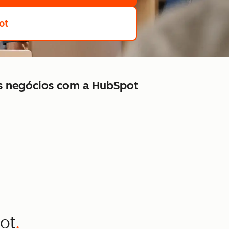
ot
us negócios com a HubSpot
pot