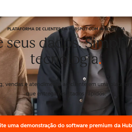
PLATAFORMA DE CLIENTES DA HUBSPOT COM IA AGÊNTICA
e seus dados. Simplif
tecnologia
g, vendas e atendimento ao cliente em uma plataform
que entrega resultados rápidos.
cite uma demonstração
do software premium da Hu