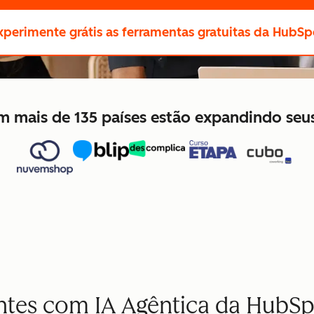
xperimente grátis
as ferramentas gratuitas da HubSp
 em mais de 135 países estão expandindo se
entes com IA Agêntica da HubS