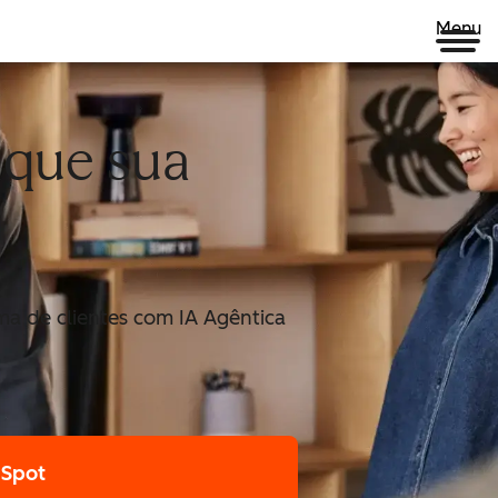
Menu
ique sua
a de clientes com IA Agêntica
bSpot