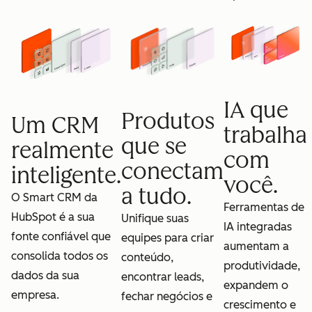
IA que
Produtos
Um CRM
trabalha
que se
realmente
com
conectam
inteligente.
você.
a tudo.
O Smart CRM da
Ferramentas de
HubSpot é a sua
Unifique suas
IA integradas
fonte confiável que
equipes para criar
aumentam a
consolida todos os
conteúdo,
produtividade,
dados da sua
encontrar leads,
expandem o
empresa.
fechar negócios e
crescimento e