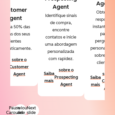
Agent
Agent
Customer
Obtenha
Identifique sinais
Agent
respostas
de compra,
instantânea
esolva 50% das
encontre
para
úvidas dos seus
contatos e inicie
perguntas
clientes
uma abordagem
personalizad
utomaticamente.
personalizada
sobre seus
com rapidez.
sobre o
clientes.
aiba
Customer
sobre o
ais
Saiba
sobre
Agent
Prospecting
Saiba
mais
Conte
Agent
mais
Agen
Pause
Previous
Next
Carousel
slide
slide