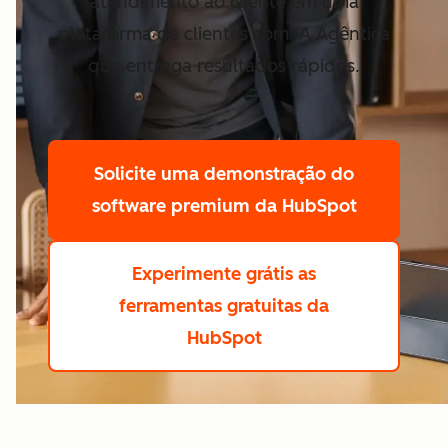
atendimento ao cliente em uma
plataforma de clientes com IA Agêntica
que entrega resultados rápidos.
Solicite uma demonstração
do
software premium da HubSpot
Experimente grátis
as
ferramentas gratuitas da
HubSpot