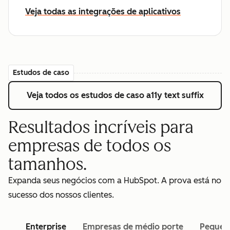
Veja todas as integrações de aplicativos
Estudos de caso
Veja todos os estudos de caso
a11y text suffix
Resultados incríveis para
empresas de todos os
tamanhos.
Expanda seus negócios com a HubSpot. A prova está no
sucesso dos nossos clientes.
Enterprise
Empresas de médio porte
Pequen