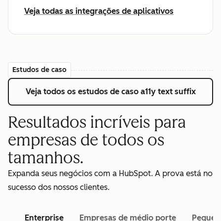
Veja todas as integrações de aplicativos
Estudos de caso
Veja todos os estudos de caso
a11y text suffix
Resultados incríveis para
empresas de todos os
tamanhos.
Expanda seus negócios com a HubSpot. A prova está no
sucesso dos nossos clientes.
Enterprise
Empresas de médio porte
Pequen