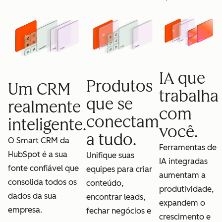
IA que
Produtos
Um CRM
trabalha
que se
realmente
com
conectam
inteligente.
você.
a tudo.
O Smart CRM da
Ferramentas de
HubSpot é a sua
Unifique suas
IA integradas
fonte confiável que
equipes para criar
aumentam a
consolida todos os
conteúdo,
produtividade,
dados da sua
encontrar leads,
expandem o
empresa.
fechar negócios e
crescimento e