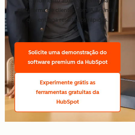
atendimento ao cliente em uma
plataforma de clientes com IA Agêntica
que entrega resultados rápidos.
Solicite uma demonstração
do
software premium da HubSpot
Experimente grátis
as
ferramentas gratuitas da
HubSpot