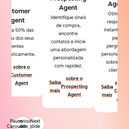
Agent
Agent
Customer
Obtenha
Identifique sinais
Agent
respostas
de compra,
instantânea
esolva 50% das
encontre
para
úvidas dos seus
contatos e inicie
perguntas
clientes
uma abordagem
personalizad
utomaticamente.
personalizada
sobre seus
com rapidez.
sobre o
clientes.
aiba
Customer
sobre o
ais
Saiba
sobre
Agent
Prospecting
Saiba
mais
Conte
Agent
mais
Agen
Pause
Previous
Next
Carousel
slide
slide