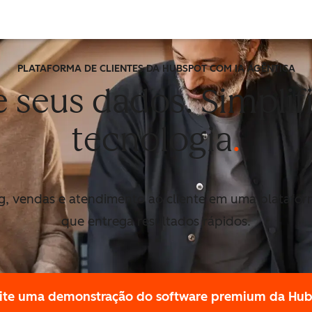
PLATAFORMA DE CLIENTES DA HUBSPOT COM IA AGÊNTICA
e seus dados. Simplif
tecnologia
g, vendas e atendimento ao cliente em uma plataform
que entrega resultados rápidos.
cite uma demonstração
do software premium da Hu