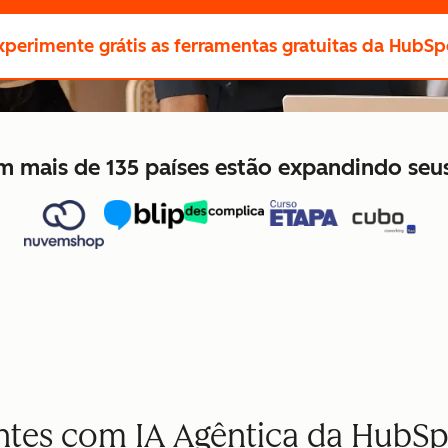
xperimente grátis
as ferramentas gratuitas da HubSp
 em mais de 135 países estão expandindo se
entes com IA Agêntica da HubS