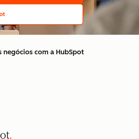
ot
us negócios com a HubSpot
pot