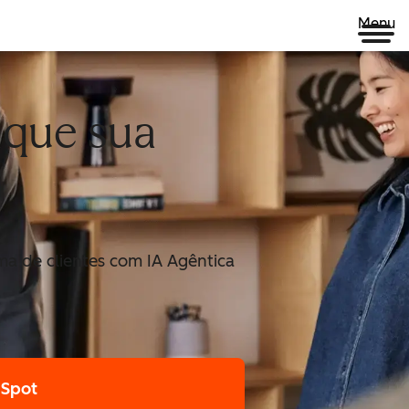
Menu
ique sua
a de clientes com IA Agêntica
bSpot